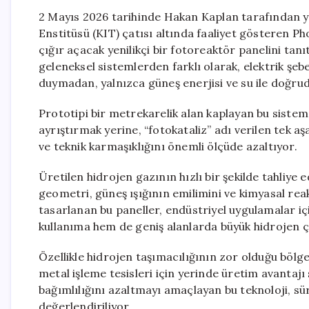
2 Mayıs 2026 tarihinde Hakan Kaplan tarafından 
Enstitüsü (KIT) çatısı altında faaliyet gösteren Pho
çığır açacak yenilikçi bir fotoreaktör panelini tan
geleneksel sistemlerden farklı olarak, elektrik şeb
duymadan, yalnızca güneş enerjisi ve su ile doğrud
Prototipi bir metrekarelik alan kaplayan bu siste
ayrıştırmak yerine, “fotokataliz” adı verilen tek a
ve teknik karmaşıklığını önemli ölçüde azaltıyor.
Üretilen hidrojen gazının hızlı bir şekilde tahliye
geometri, güneş ışığının emilimini ve kimyasal re
tasarlanan bu paneller, endüstriyel uygulamalar iç
kullanıma hem de geniş alanlarda büyük hidrojen çi
Özellikle hidrojen taşımacılığının zor olduğu bölgel
metal işleme tesisleri için yerinde üretim avantajı
bağımlılığını azaltmayı amaçlayan bu teknoloji, s
değerlendiriliyor.