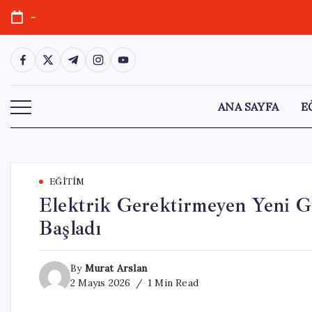
Skip
-
to
content
https://www.facebook.com/
https://twitter.com/
https://t.me/
https://www.instagram.com/
https://youtube.com/
ANA SAYFA
E
EĞITIM
Elektrik Gerektirmeyen Yeni Gü
Başladı
By
Murat Arslan
2 Mayıs 2026
1 Min Read