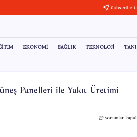
Subscribe t
ĞİTİM
EKONOMİ
SAĞLIK
TEKNOLOJİ
TANI
neş Panelleri ile Yakıt Üretimi
Elektrik
yorumlar kapal
Gerektirmeyen
Yeni
Güneş