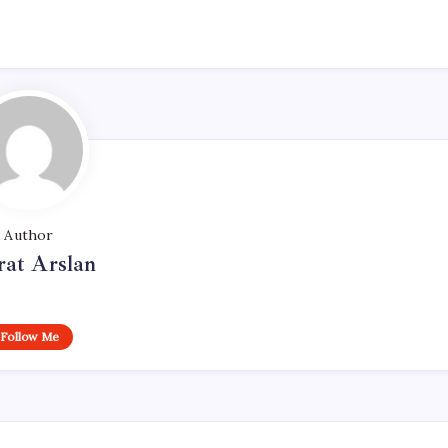
Author
at Arslan
Follow Me