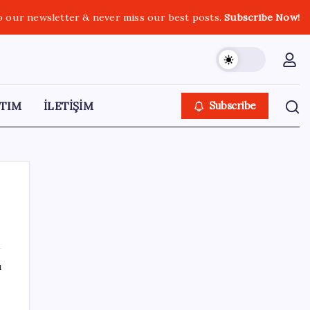
o our newsletter & never miss our best posts.
Subscribe Now!
TIM
İLETİŞİM
Subscribe
SON YAZILAR
ı
ABD’de su tesislerine siber saldırı