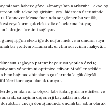
Panelleri
yayımlanan habere göre, Almanya’nın Karlsruhe Teknoloji
ile
treon adlı teknoloji girişimi, yeşil hidrojen üretiminde
Yakıt
ıttı. Hannover Messe fuarında sergilenen bu yenilik,
Üretimi
ekesi veya karmaşık elektroliz cihazlarına ihtiyaç
Başladı
an hidrojen üretimi sağlıyor.
için
m, güneş ışığını elektriğe dönüştürmek ve ardından suyu
şamalı bir yöntem kullanarak, üretim sürecinin maliyetini
 edilmesini sağlayan patent başvurusu yapılan özel iç
aksiyonun yönetimini optimize ediyor. Modüler şekilde
in hem bağımsız binaların çatılarında küçük ölçekli
ftlikleri kurmaya olanak tanıyor.
erde yer alan orta ölçekli fabrikalar, gıda üreticileri ve
 sunarak, sanayinin dış enerji kaynaklarına olan
ürdürülebilir enerji dönüşümünde önemli bir adım olarak