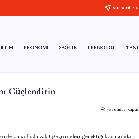
Subscribe t
ĞİTİM
EKONOMİ
SAĞLIK
TEKNOLOJİ
TANI
ını Güçlendirin
Ekranları
yorumlar kapal
Kapatın,
Aile
Bağlarını
Güçlendirin
leriyle daha fazla vakit geçirmeleri gerektiği konusunda