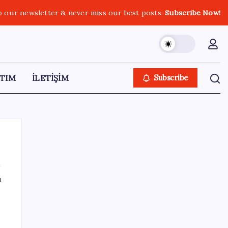
o our newsletter & never miss our best posts.
Subscribe Now!
TIM
İLETİŞİM
Subscribe
ı
SON YAZILAR
ABD’de su tesislerine siber saldırı