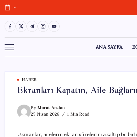
Skip
-
to
content
https://www.facebook.com/
https://twitter.com/
https://t.me/
https://www.instagram.com/
https://youtube.com/
ANA SAYFA
E
HABER
Ekranları Kapatın, Aile Bağlar
By
Murat Arslan
25 Nisan 2026
1 Min Read
Uzmanlar, ailelerin ekran sürelerini azaltıp birbir