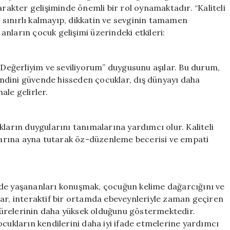
için
arakter gelişiminde önemli bir rol oynamaktadır. “Kaliteli
sınırlı kalmayıp, dikkatin ve sevginin tamamen
 anların çocuk gelişimi üzerindeki etkileri:
 “Değerliyim ve seviliyorum” duygusunu aşılar. Bu durum,
ndini güvende hisseden çocuklar, dış dünyayı daha
ale gelirler.
kların duygularını tanımalarına yardımcı olur. Kaliteli
arına ayna tutarak öz-düzenleme becerisi ve empati
nde yaşananları konuşmak, çocuğun kelime dağarcığını ve
lar, interaktif bir ortamda ebeveynleriyle zaman geçiren
ürelerinin daha yüksek olduğunu göstermektedir.
ocukların kendilerini daha iyi ifade etmelerine yardımcı