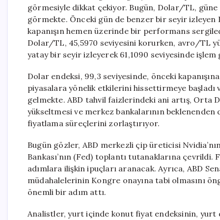
görmesiyle dikkat çekiyor. Bugün, Dolar/TL, güne 
görmekte. Önceki gün de benzer bir seyir izleyen
kapanışın hemen üzerinde bir performans sergiledi
Dolar/TL, 45,5970 seviyesini korurken, avro/TL yüz
yatay bir seyir izleyerek 61,1090 seviyesinde işlem
Dolar endeksi, 99,3 seviyesinde, önceki kapanışına 
piyasalara yönelik etkilerini hissettirmeye başladı
gelmekte. ABD tahvil faizlerindeki ani artış, Orta D
yükseltmesi ve merkez bankalarının beklenenden dah
fiyatlama süreçlerini zorlaştırıyor.
Bugün gözler, ABD merkezli çip üreticisi Nvidia’n
Bankası’nın (Fed) toplantı tutanaklarına çevrildi.
adımlara ilişkin ipuçları aranacak. Ayrıca, ABD Se
müdahalelerinin Kongre onayına tabi olmasını öng
önemli bir adım attı.
Analistler, yurt içinde konut fiyat endeksinin, yurt