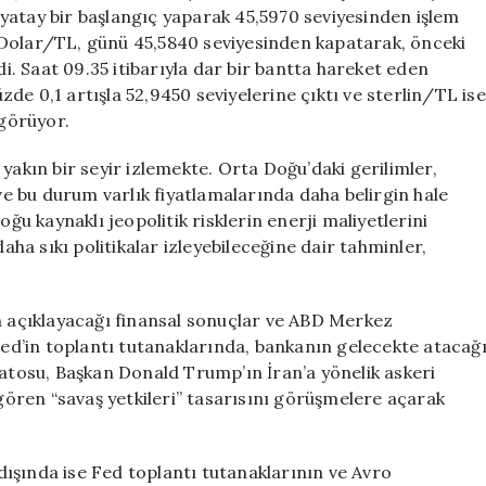
yatay bir başlangıç yaparak 45,5970 seviyesinden işlem
 Dolar/TL, günü 45,5840 seviyesinden kapatarak, önceki
. Saat 09.35 itibarıyla dar bir bantta hareket eden
de 0,1 artışla 52,9450 seviyelerine çıktı ve sterlin/TL ise
 görüyor.
yakın bir seyir izlemekte. Orta Doğu’daki gerilimler,
 ve bu durum varlık fiyatlamalarında daha belirgin hale
oğu kaynaklı jeopolitik risklerin enerji maliyetlerini
a sıkı politikalar izleyebileceğine dair tahminler,
ın açıklayacağı finansal sonuçlar ve ABD Merkez
 Fed’in toplantı tutanaklarında, bankanın gelecekte atacağ
natosu, Başkan Donald Trump’ın İran’a yönelik askeri
ören “savaş yetkileri” tasarısını görüşmelere açarak
 dışında ise Fed toplantı tutanaklarının ve Avro