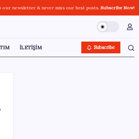
o our newsletter & never miss our best posts.
Subscribe Now!
TIM
İLETİŞİM
Subscribe
ı
SON YAZILAR
ABD’de su tesislerine siber saldırı