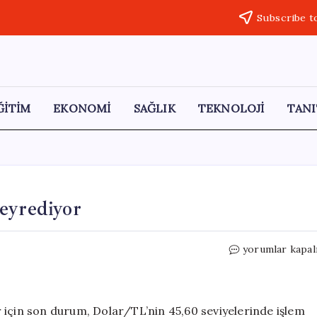
Subscribe t
ĞİTİM
EKONOMİ
SAĞLIK
TEKNOLOJİ
TANI
eyrediyor
Dolar/TL
yorumlar kapal
45,60
Seviyelerinde
Seyrediyor
için
 için son durum, Dolar/TL’nin 45,60 seviyelerinde işlem