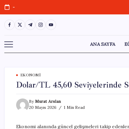
Skip
-
to
content
https://www.facebook.com/
https://twitter.com/
https://t.me/
https://www.instagram.com/
https://youtube.com/
ANA SAYFA
E
EKONOMI
Dolar/TL 45,60 Seviyelerinde S
By
Murat Arslan
20 Mayıs 2026
1 Min Read
Ekonomi alanında güncel gelişmeleri takip edenler