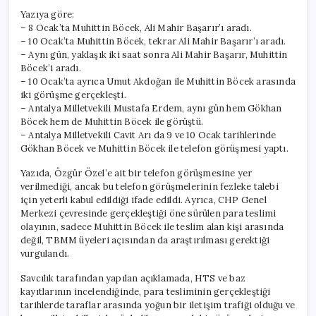
Yazıya göre:
– 8 Ocak’ta Muhittin Böcek, Ali Mahir Başarır’ı aradı.
– 10 Ocak’ta Muhittin Böcek, tekrar Ali Mahir Başarır’ı aradı.
– Aynı gün, yaklaşık iki saat sonra Ali Mahir Başarır, Muhittin
Böcek’i aradı.
– 10 Ocak’ta ayrıca Umut Akdoğan ile Muhittin Böcek arasında
iki görüşme gerçekleşti.
– Antalya Milletvekili Mustafa Erdem, aynı gün hem Gökhan
Böcek hem de Muhittin Böcek ile görüştü.
– Antalya Milletvekili Cavit Arı da 9 ve 10 Ocak tarihlerinde
Gökhan Böcek ve Muhittin Böcek ile telefon görüşmesi yaptı.
Yazıda, Özgür Özel’e ait bir telefon görüşmesine yer
verilmediği, ancak bu telefon görüşmelerinin fezleke talebi
için yeterli kabul edildiği ifade edildi. Ayrıca, CHP Genel
Merkezi çevresinde gerçekleştiği öne sürülen para teslimi
olayının, sadece Muhittin Böcek ile teslim alan kişi arasında
değil, TBMM üyeleri açısından da araştırılması gerektiği
vurgulandı.
Savcılık tarafından yapılan açıklamada, HTS ve baz
kayıtlarının incelendiğinde, para tesliminin gerçekleştiği
tarihlerde taraflar arasında yoğun bir iletişim trafiği olduğu ve