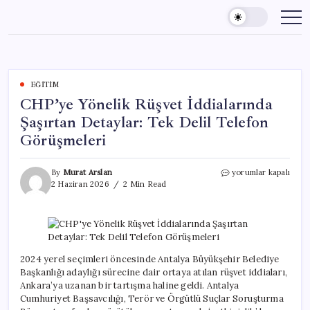
Skip
to
content
EĞITIM
CHP’ye Yönelik Rüşvet İddialarında
Şaşırtan Detaylar: Tek Delil Telefon
Görüşmeleri
CHP’ye
By
Murat Arslan
yorumlar kapalı
Yönelik
2 Haziran 2026
2 Min Read
Rüşvet
İddialarında
Şaşırtan
Detaylar:
Tek
Delil
2024 yerel seçimleri öncesinde Antalya Büyükşehir Belediye
Telefon
Başkanlığı adaylığı sürecine dair ortaya atılan rüşvet iddiaları,
Görüşmeleri
Ankara’ya uzanan bir tartışma haline geldi. Antalya
için
Cumhuriyet Başsavcılığı, Terör ve Örgütlü Suçlar Soruşturma