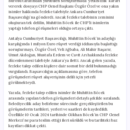
Bürosu tarafından yürütülen soruşturmada ‘yetkisizlik’ kararı
vererek dosyayı CHP Genel Başkanı Özgür Özel ve ona yakın
isimler hakkında fezleke talebiyle Ankara Cumhuriyet
Başsavcılığı’na gönderdi. Ancak fezleke talebinin zeminini
oluşturan tek delilin, Muhittin Böcek ile CHP’li isimlerin
yaptığı telefon görüşmeleri olduğu ortaya çıktı.
Antalya Cumhuriyet Başsavcılığı, Muhittin Böcek’in adaylığı
karşılığında 1 milyon Euro rüşvet verdiği iddiasıyla başlattığı
soruşturmayı, Özgür Özel, Veli Ağbaba, Ali Mahir Başarır,
Umut Akdoğan, Mustafa Erdem ve Cavit Arı hakkında fezleke
düzenlenmesi talebiyle Ankara’ya iletti. Ancak gelen yazıda,
fezleke talep edilen kişilere dair somut bir delil bulunmadığı
vurgulandı. Başsavcılığın açıklamasına göre, telefon
görüşmeleri rüşvet alışverişinin delili için yeterli
görülmekteydi.
Yazıda, fezleke talep edilen isimler ile Muhittin Böcek
arasında yapılan telefon görüşmeleri detaylı şekilde sıralandı.
Belediyecilik aday belirleme sürecinde gerçekleştirilen bu
görüşmelerin tarihleri, yerleri ve saatleri de kaydedildi.
Özellikle 10 Ocak 2024 tarihinde Gökhan Böcek’in CHP Genel
Merkezi’ne para teslim ettiği ileri sürüldü ve bu tarihteki baz
kayıtları dikkat çekti.