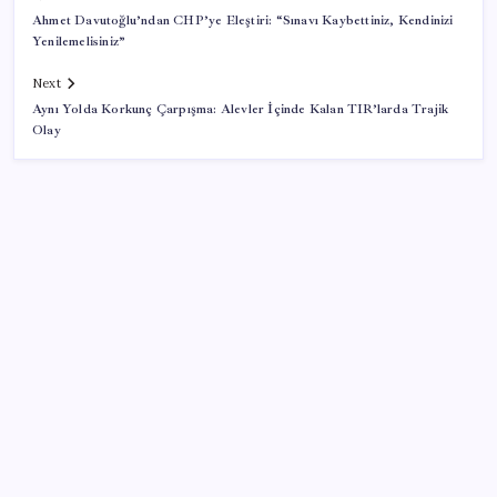
Ahmet Davutoğlu’ndan CHP’ye Eleştiri: “Sınavı Kaybettiniz, Kendinizi
Yenilemelisiniz”
Next
Aynı Yolda Korkunç Çarpışma: Alevler İçinde Kalan TIR’larda Trajik
Olay
SON YAZILAR
ABD’de su tesislerine siber saldırı
Redmi K100 Pro Özellikleri ve Tanıtım Tarihi Belli
Oldu