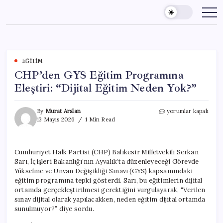
Skip
to
content
EĞITIM
CHP’den GYS Eğitim Programına
Eleştiri: “Dijital Eğitim Neden Yok?”
CHP’den
By
Murat Arslan
yorumlar kapalı
GYS
13 Mayıs 2026
1 Min Read
Eğitim
Programına
Eleştiri:
Cumhuriyet Halk Partisi (CHP) Balıkesir Milletvekili Serkan
“Dijital
Sarı, İçişleri Bakanlığı’nın Ayvalık’ta düzenleyeceği Görevde
Eğitim
Neden
Yükselme ve Unvan Değişikliği Sınavı (GYS) kapsamındaki
Yok?”
eğitim programına tepki gösterdi. Sarı, bu eğitimlerin dijital
için
ortamda gerçekleştirilmesi gerektiğini vurgulayarak, “Verilen
sınav dijital olarak yapılacakken, neden eğitim dijital ortamda
sunulmuyor?” diye sordu.