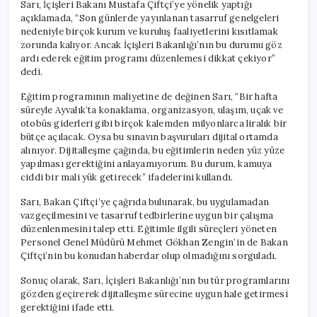
Sarı, İçişleri Bakanı Mustafa Çiftçi’ye yönelik yaptığı
açıklamada, “Son günlerde yayınlanan tasarruf genelgeleri
nedeniyle birçok kurum ve kuruluş faaliyetlerini kısıtlamak
zorunda kalıyor. Ancak İçişleri Bakanlığı’nın bu durumu göz
ardı ederek eğitim programı düzenlemesi dikkat çekiyor”
dedi.
Eğitim programının maliyetine de değinen Sarı, “Bir hafta
süreyle Ayvalık’ta konaklama, organizasyon, ulaşım, uçak ve
otobüs giderleri gibi birçok kalemden milyonlarca liralık bir
bütçe açılacak. Oysa bu sınavın başvuruları dijital ortamda
alınıyor. Dijitalleşme çağında, bu eğitimlerin neden yüz yüze
yapılması gerektiğini anlayamıyorum. Bu durum, kamuya
ciddi bir mali yük getirecek” ifadelerini kullandı.
Sarı, Bakan Çiftçi’ye çağrıda bulunarak, bu uygulamadan
vazgeçilmesini ve tasarruf tedbirlerine uygun bir çalışma
düzenlenmesini talep etti. Eğitimle ilgili süreçleri yöneten
Personel Genel Müdürü Mehmet Gökhan Zengin’in de Bakan
Çiftçi’nin bu konudan haberdar olup olmadığını sorguladı.
Sonuç olarak, Sarı, İçişleri Bakanlığı’nın bu tür programlarını
gözden geçirerek dijitalleşme sürecine uygun hale getirmesi
gerektiğini ifade etti.