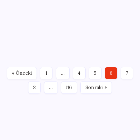
EĞITIM
Çinliler 100 yıllık bilmeceyi çözdüler:
Fields Madalyası’nı kazandılar
Çinliler
By
Murat Arslan
24 Temmuz 2026
Yorumlar Kapalı
100
2 Min Read
Yıllık
Bilmeceyi
Matematik alanının en saygın ödüllerinden biri
Çözdüler:
Fields
olarak kabul edilen Fields Madalyası, bu yıl tarihi bir
Madalyası’nı
Kazandılar
ilke sahne oldu. Çin vatandaşı matematikçiler Hong
Için
Wang ve Yu Deng, ödüle layık görülen ilk Çin
« Önceki
1
…
4
5
6
7
vatandaşları olarak tarihe geçti. İki isim,…
8
…
116
Sonraki »