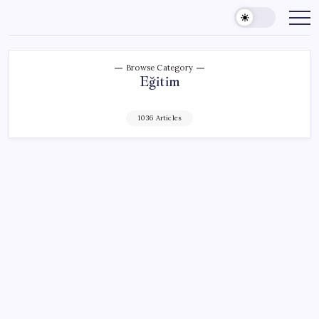
Skip
to
content
Browse Category
Eğitim
1036 Articles