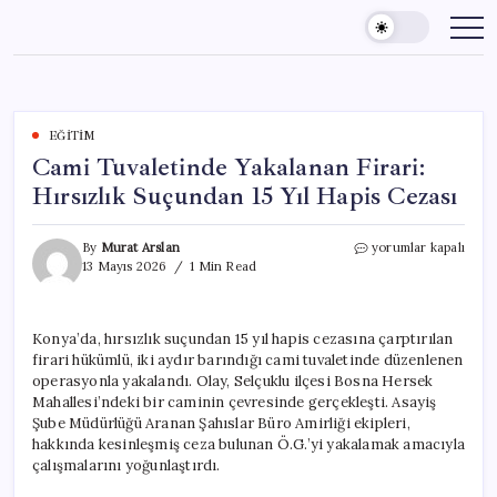
Skip
to
content
EĞITIM
Cami Tuvaletinde Yakalanan Firari:
Hırsızlık Suçundan 15 Yıl Hapis Cezası
Cami
By
Murat Arslan
yorumlar kapalı
Tuvaletinde
13 Mayıs 2026
1 Min Read
Yakalanan
Firari:
Hırsızlık
Konya’da, hırsızlık suçundan 15 yıl hapis cezasına çarptırılan
Suçundan
firari hükümlü, iki aydır barındığı cami tuvaletinde düzenlenen
15
Yıl
operasyonla yakalandı. Olay, Selçuklu ilçesi Bosna Hersek
Hapis
Mahallesi’ndeki bir caminin çevresinde gerçekleşti. Asayiş
Cezası
Şube Müdürlüğü Aranan Şahıslar Büro Amirliği ekipleri,
için
hakkında kesinleşmiş ceza bulunan Ö.G.’yi yakalamak amacıyla
çalışmalarını yoğunlaştırdı.