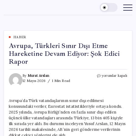
Skip
to
content
HABER
Avrupa, Türkleri Sınır Dışı Etme
Hareketine Devam Ediyor: Şok Edici
Rapor
Avrupa,
By
Murat Arslan
yorumlar kapalı
Türkleri
12 Mayıs 2026
1 Min Read
Sınır
Dışı
Etme
Avrupa’da Türk vatandaşlarının sınır dışı edilmesi
Hareketine
konusundaki veriler, Eurostat istatistikleriyle ortaya kondu.
Devam
Ediyor:
2025 yılında, Avrupa Birliği’nden en fazla sınır dışı edilen
Şok
üçüncü ülke vatandaşları arasında Türkiye, 13 bin 405 kişiyle
Edici
ilk sırada yer aldı. Bu durumu inceleyen Yusuf Arslan, 12 Mayıs
Rapor
2026 tarihli makalesinde, AB’nin geri gönderme verilerinin
için
dikkat çekici yönlerini ele aldı.