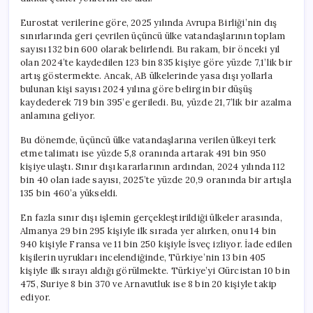
Eurostat verilerine göre, 2025 yılında Avrupa Birliği’nin dış
sınırlarında geri çevrilen üçüncü ülke vatandaşlarının toplam
sayısı 132 bin 600 olarak belirlendi. Bu rakam, bir önceki yıl
olan 2024’te kaydedilen 123 bin 835 kişiye göre yüzde 7,1’lik bir
artış göstermekte. Ancak, AB ülkelerinde yasa dışı yollarla
bulunan kişi sayısı 2024 yılına göre belirgin bir düşüş
kaydederek 719 bin 395’e geriledi. Bu, yüzde 21,7’lik bir azalma
anlamına geliyor.
Bu dönemde, üçüncü ülke vatandaşlarına verilen ülkeyi terk
etme talimatı ise yüzde 5,8 oranında artarak 491 bin 950
kişiye ulaştı. Sınır dışı kararlarının ardından, 2024 yılında 112
bin 40 olan iade sayısı, 2025’te yüzde 20,9 oranında bir artışla
135 bin 460’a yükseldi.
En fazla sınır dışı işlemin gerçekleştirildiği ülkeler arasında,
Almanya 29 bin 295 kişiyle ilk sırada yer alırken, onu 14 bin
940 kişiyle Fransa ve 11 bin 250 kişiyle İsveç izliyor. İade edilen
kişilerin uyrukları incelendiğinde, Türkiye’nin 13 bin 405
kişiyle ilk sırayı aldığı görülmekte. Türkiye’yi Gürcistan 10 bin
475, Suriye 8 bin 370 ve Arnavutluk ise 8 bin 20 kişiyle takip
ediyor.