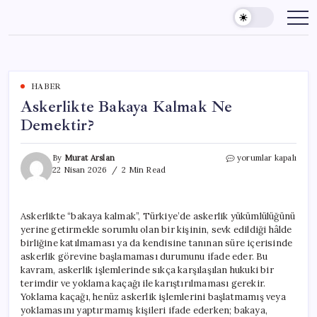
Skip
to
content
HABER
Askerlikte Bakaya Kalmak Ne
Demektir?
Askerlikte
By
Murat Arslan
yorumlar kapalı
Bakaya
22 Nisan 2026
2 Min Read
Kalmak
Ne
Demektir?
Askerlikte “bakaya kalmak”, Türkiye’de askerlik yükümlülüğünü
için
yerine getirmekle sorumlu olan bir kişinin, sevk edildiği hâlde
birliğine katılmaması ya da kendisine tanınan süre içerisinde
askerlik görevine başlamaması durumunu ifade eder. Bu
kavram, askerlik işlemlerinde sıkça karşılaşılan hukuki bir
terimdir ve yoklama kaçağı ile karıştırılmaması gerekir.
Yoklama kaçağı, henüz askerlik işlemlerini başlatmamış veya
yoklamasını yaptırmamış kişileri ifade ederken; bakaya,