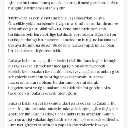
işlemlerini tamamlamış ancak askere gitmesi gereken tarihte
birliğine katılmamış olan kişidir.
Türkiye’de askerlik sistemi belirli aşamalardan oluşur.
Öncelikle yoklama işlemleri yapılır, ardından sınıflandırma ve
sevk süreci gelir. Yükümlü kişi, kendisine bildirilen sevk
tarihinde belirlenen birliğe katılmak zorundadır. Eğer kişi bu
tarihte herhangi bir mazereti olmaksızın birliğine katılmazsa
bakaya durumuna düşer. Bu durum, hukuki yaptırımları olan
bir ihlal olarak değerlendirilir.
Bakaya kalmanın çeşitli nedenleri olabilir. Bazı kişiler bilinçli
olarak askere gitmek istemediği için bu durumu tercih
edebilirken, bazıları ise maddi, ailevi veya sağlık sorunları gibi
sebeplerle zamanında birliğine katılamayabilir. Ancak
mazeret ne olursa olsun, bu durumun resmi olarak
belgelenmesi ve ilgili makamlara bildirilmesi gerekir. Aksi
takdirde kişi bakaya olarak işlem görür.
Bakaya kalan kişiler hakkında idari para cezası uygulanır. Bu
ceza, kişinin ne kadar süreyle bakaya kaldığına göre değişiklik
gösterebilir. Süre uzadıkça ceza miktarı da artabilir. Bunun
yanı sıra, kişi yakalandığı takdirde zorla askere sevk edilebilir.
Emniyet güçleri tarafından yapılan kontrollerde bakaya