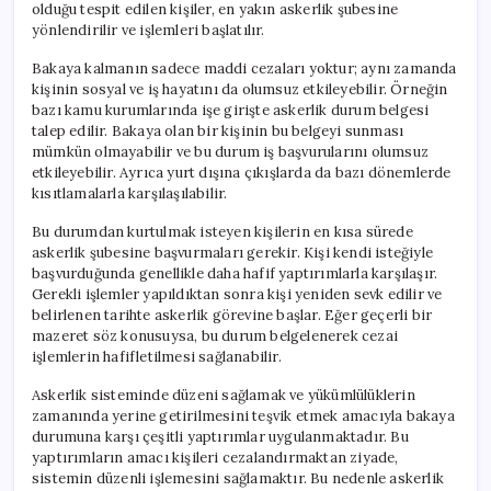
olduğu tespit edilen kişiler, en yakın askerlik şubesine
yönlendirilir ve işlemleri başlatılır.
Bakaya kalmanın sadece maddi cezaları yoktur; aynı zamanda
kişinin sosyal ve iş hayatını da olumsuz etkileyebilir. Örneğin
bazı kamu kurumlarında işe girişte askerlik durum belgesi
talep edilir. Bakaya olan bir kişinin bu belgeyi sunması
mümkün olmayabilir ve bu durum iş başvurularını olumsuz
etkileyebilir. Ayrıca yurt dışına çıkışlarda da bazı dönemlerde
kısıtlamalarla karşılaşılabilir.
Bu durumdan kurtulmak isteyen kişilerin en kısa sürede
askerlik şubesine başvurmaları gerekir. Kişi kendi isteğiyle
başvurduğunda genellikle daha hafif yaptırımlarla karşılaşır.
Gerekli işlemler yapıldıktan sonra kişi yeniden sevk edilir ve
belirlenen tarihte askerlik görevine başlar. Eğer geçerli bir
mazeret söz konusuysa, bu durum belgelenerek cezai
işlemlerin hafifletilmesi sağlanabilir.
Askerlik sisteminde düzeni sağlamak ve yükümlülüklerin
zamanında yerine getirilmesini teşvik etmek amacıyla bakaya
durumuna karşı çeşitli yaptırımlar uygulanmaktadır. Bu
yaptırımların amacı kişileri cezalandırmaktan ziyade,
sistemin düzenli işlemesini sağlamaktır. Bu nedenle askerlik