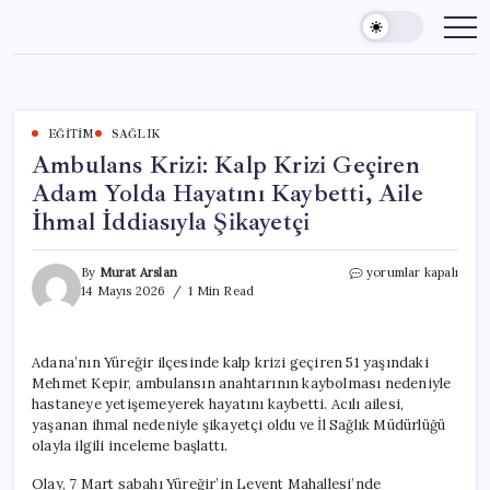
Skip
to
content
EĞITIM
SAĞLIK
Ambulans Krizi: Kalp Krizi Geçiren
Adam Yolda Hayatını Kaybetti, Aile
İhmal İddiasıyla Şikayetçi
Ambulans
By
Murat Arslan
yorumlar kapalı
Krizi:
14 Mayıs 2026
1 Min Read
Kalp
Krizi
Geçiren
Adana’nın Yüreğir ilçesinde kalp krizi geçiren 51 yaşındaki
Adam
Mehmet Kepir, ambulansın anahtarının kaybolması nedeniyle
Yolda
Hayatını
hastaneye yetişemeyerek hayatını kaybetti. Acılı ailesi,
Kaybetti,
yaşanan ihmal nedeniyle şikayetçi oldu ve İl Sağlık Müdürlüğü
Aile
olayla ilgili inceleme başlattı.
İhmal
İddiasıyla
Olay, 7 Mart sabahı Yüreğir’in Levent Mahallesi’nde