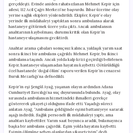
Şikayetçi
gerçekleşti. Evinde aniden rahatsızlanan Mehmet Kepir için
için
ailesi, 112 Acil Çağrı Merkezi’ne başvurdu. İhbar üzerine olay
yerine sağlık ekipleri yönlendirildi. Ekipler, Kepir’e olay
yerinde ilk müdahaleyi yaptıktan sonra ambulansa alarak
hastaneye götürmek üzere yola çıktı. Ancak ambulansın
anahtarının kaybolması, durumu kritik olan Kepir’in
hastaneye ulaşmasını geciktirdi.
Anahtar arama çabaları sonuçsuz kalınca, yaklaşık yarım saat
sonra ikinci bir ambulans çağrıldı. Mehmet Kepir, bu ikinci
ambulansa taşındı. Ancak yolda kalp krizi geçirdiği belirlenen
Kepir, hastaneye ulaşamadan hayatını kaybetti. Götürüldüğü
özel hastanede ‘doğal ölüm’ raporu verilen Kepir’in cenazesi
Buruk Mezarlığı’na defnedildi.
Kepir’in eşi Şengül Ayağ, yaşanan olayın ardından Adana
Cumhuriyet Savcılığı’na suç duyurusunda bulundu. Ayağ, olay
sırasında ambulansın hizmetindeki ihmalleri gerekçe
göstererek şikayetçi olduğunu ifade etti. Yaşadığı süreci
anlatan Ayağ, “Ambulans geldiğinde eşimi battaniyeye sararak
aşağı indirdik. Sağlık personeli ilk müdahaleyi yaptı, ama
anahtarı kaybettiler. Yarım saat boyunca aradık, bulamayınca
başka bir ambulans çağırdık. Eşim yolda hayatını kaybetti.
Eşimin ölümüne sebep olanlardan şikayetçiyim” dedi.