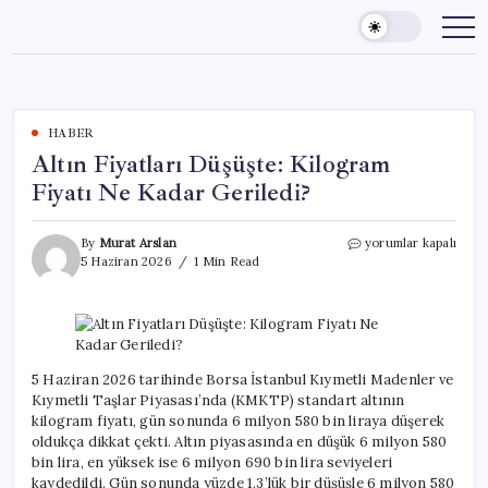
Skip
to
content
HABER
Altın Fiyatları Düşüşte: Kilogram
Fiyatı Ne Kadar Geriledi?
Altın
By
Murat Arslan
yorumlar kapalı
Fiyatları
5 Haziran 2026
1 Min Read
Düşüşte:
Kilogram
Fiyatı
Ne
Kadar
Geriledi?
5 Haziran 2026 tarihinde Borsa İstanbul Kıymetli Madenler ve
için
Kıymetli Taşlar Piyasası’nda (KMKTP) standart altının
kilogram fiyatı, gün sonunda 6 milyon 580 bin liraya düşerek
oldukça dikkat çekti. Altın piyasasında en düşük 6 milyon 580
bin lira, en yüksek ise 6 milyon 690 bin lira seviyeleri
kaydedildi. Gün sonunda yüzde 1,3’lük bir düşüşle 6 milyon 580