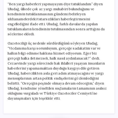
“Ben yargı haberleri yapmayayım diye tutuklandım” diyen
Uludağ, ülkede çok az yargı muhabiri bulunduğunu ve
kendisinin tutuklanmasının gündemi belirleyen
iddianamelerdeki tutarsızlıkları haberleştirmesini
engellediğini ifade etti. Uludağ, farklı davalarda yapılan
tutuklamaların kendisinin tutulmasından sonra arttığını da
sözlerine ekledi.
Gazeteciliği üç nedenle sürdürdüğünü söyleyen Uludağ,
“Vicdanıma karşı sorumluyum, gerçeğe sadakatim var ve
halkın bilgi edinme hakkına hizmet ediyorum. Eğer biz
gerçeği halka iletmezsek, halk nasıl aydınlanacak?” dedi.
Cezaevinde yargı sürecinde hak ihlalleri yaşayan insanların
haberlerini yapamamaktan duyduğu kaygıyı dile getiren
Uludağ, habercilikten asla geri adım atmayacağını ve yargı
mensuplarının artan politik endişelerini gözlemlediğini
belirtti. “Gerçeğin peşinde olmaya devam edeceğim,” diyen
Uludağ, kendisine yöneltilen suçlamaların tamamının asılsız
olduğunu vurguladı ve Türkiye Gazeteciler Cemiyeti’ne
dayanışmaları için teşekkür etti.