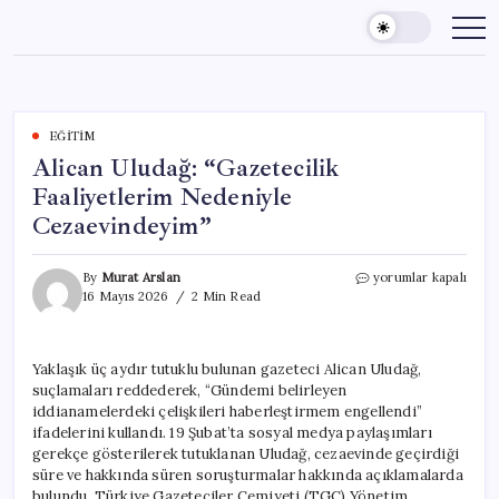
Skip
to
content
EĞITIM
Alican Uludağ: “Gazetecilik
Faaliyetlerim Nedeniyle
Cezaevindeyim”
Alican
By
Murat Arslan
yorumlar kapalı
Uludağ:
16 Mayıs 2026
2 Min Read
“Gazetecilik
Faaliyetlerim
Nedeniyle
Yaklaşık üç aydır tutuklu bulunan gazeteci Alican Uludağ,
Cezaevindeyim”
suçlamaları reddederek, “Gündemi belirleyen
için
iddianamelerdeki çelişkileri haberleştirmem engellendi”
ifadelerini kullandı. 19 Şubat’ta sosyal medya paylaşımları
gerekçe gösterilerek tutuklanan Uludağ, cezaevinde geçirdiği
süre ve hakkında süren soruşturmalar hakkında açıklamalarda
bulundu. Türkiye Gazeteciler Cemiyeti (TGC) Yönetim