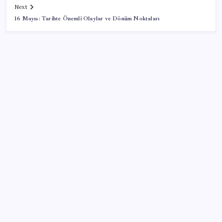
Next
16 Mayıs: Tarihte Önemli Olaylar ve Dönüm Noktaları
SON YAZILAR
Tarihi borsa çöküşü: ‘Kaybedenler Kulübü’ siyasi parti
kuruyor!
Redmi 17 ve 17 5G 7.500 mAh Batarya ile Tanıtıldı
BofA: Yatırımcı iyimserliği beş yılın en yüksek
seviyesinde
İlana koyan hiç beklemiyor, alıcısı hazır: Bu 20