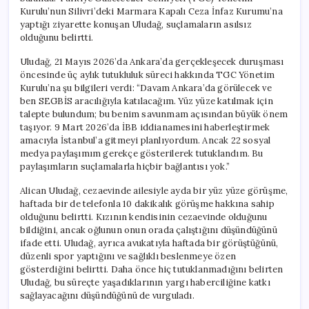
Kurulu’nun Silivri’deki Marmara Kapalı Ceza İnfaz Kurumu’na
yaptığı ziyarette konuşan Uludağ, suçlamaların asılsız
olduğunu belirtti.
Uludağ, 21 Mayıs 2026’da Ankara’da gerçekleşecek duruşması
öncesinde üç aylık tutukluluk süreci hakkında TGC Yönetim
Kurulu’na şu bilgileri verdi: “Davam Ankara’da görülecek ve
ben SEGBİS aracılığıyla katılacağım. Yüz yüze katılmak için
talepte bulundum; bu benim savunmam açısından büyük önem
taşıyor. 9 Mart 2026’da İBB iddianamesini haberleştirmek
amacıyla İstanbul’a gitmeyi planlıyordum. Ancak 22 sosyal
medya paylaşımım gerekçe gösterilerek tutuklandım. Bu
paylaşımların suçlamalarla hiçbir bağlantısı yok.”
Alican Uludağ, cezaevinde ailesiyle ayda bir yüz yüze görüşme,
haftada bir de telefonla 10 dakikalık görüşme hakkına sahip
olduğunu belirtti. Kızının kendisinin cezaevinde olduğunu
bildiğini, ancak oğlunun onun orada çalıştığını düşündüğünü
ifade etti. Uludağ, ayrıca avukatıyla haftada bir görüştüğünü,
düzenli spor yaptığını ve sağlıklı beslenmeye özen
gösterdiğini belirtti. Daha önce hiç tutuklanmadığını belirten
Uludağ, bu süreçte yaşadıklarının yargı haberciliğine katkı
sağlayacağını düşündüğünü de vurguladı.