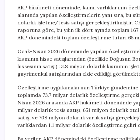
AKP hükümeti döneminde, kamu varlıklarının özelleş
alanında yapılan özelleştirmelerin yanı sıra, bu sür
dolarlık işletme/tesis satışı gerçekleştirilmişti
raporuna göre, bu yılın ilk dört ayında toplam 167 
AKP dönemindeki toplam özelleştirme tutarı 65 mil
Ocak-Nisan 2026 döneminde yapılan özelleştirmeler
kısmının hisse satışlarından (özellikle Doğusan Bo
hissesinin satışı) 13.8 milyon dolarlık kısmının işle
gayrimenkul satışlarından elde edildiği görülmekte
Özelleştirme uygulamalarının Türkiye gündemine g
toplamda 73.7 milyar dolarlık özelleştirme gerçekleş
Nisan 2026 arasında AKP hükümeti döneminde yapılmı
milyar dolarlık tesis satışı, 651 milyon dolarlık otel
satışı ve 708 milyon dolarlık varlık satışı gerçekle
varlıklardan 1.1 milyar dolarlık özelleştirme geliri e
Bu veriler, AKP dönemindeki özelleştirme politikal