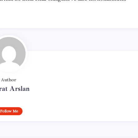
Author
at Arslan
Follow Me