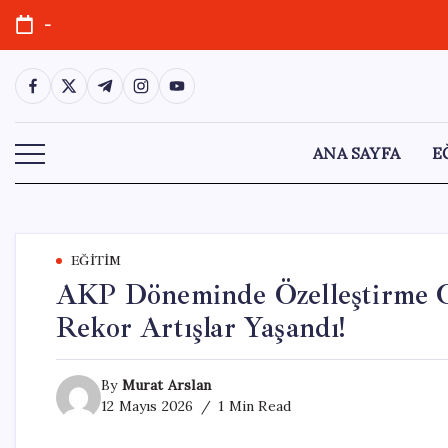
Skip
-
to
content
https://www.facebook.com/
https://twitter.com/
https://t.me/
https://www.instagram.com/
https://youtube.com/
ANA SAYFA
E
EĞITIM
AKP Döneminde Özelleştirme Gel
Rekor Artışlar Yaşandı!
By
Murat Arslan
12 Mayıs 2026
1 Min Read