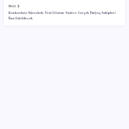
Next
Konkordato Sürecinde Yeni Dönem: Sadece Gerçek İhtiyaç Sahipleri
İlan Edebilecek
SON YAZILAR
iPhone 18 Pro Max ve iPhone Ultra Elimizde
ABD’de kısa vadeli enflasyon beklentisi geriledi
Tarihi borsa çöküşü: ‘Kaybedenler Kulübü’ siyasi parti
kuruyor!
Redmi 17 ve 17 5G 7.500 mAh Batarya ile Tanıtıldı