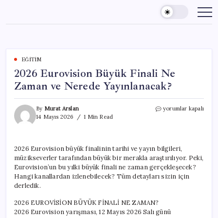
Skip
to
content
EĞITIM
2026 Eurovision Büyük Finali Ne
Zaman ve Nerede Yayınlanacak?
2026
By
Murat Arslan
yorumlar kapalı
Eurovision
14 Mayıs 2026
1 Min Read
Büyük
Finali
Ne
2026 Eurovision büyük finalinin tarihi ve yayın bilgileri,
Zaman
müzikseverler tarafından büyük bir merakla araştırılıyor. Peki,
ve
Nerede
Eurovision’un bu yılki büyük finali ne zaman gerçekleşecek?
Yayınlanacak?
Hangi kanallardan izlenebilecek? Tüm detayları sizin için
için
derledik.
2026 EUROVİSİON BÜYÜK FİNALİ NE ZAMAN?
2026 Eurovision yarışması, 12 Mayıs 2026 Salı günü