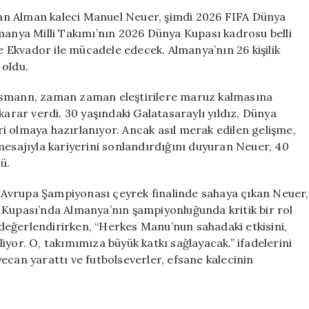
Geri
ayan Alman kaleci Manuel Neuer, şimdi 2026 FIFA Dünya
Dönen
manya Milli Takımı’nın 2026 Dünya Kupası kadrosu belli
Alman
ve Ekvador ile mücadele edecek. Almanya’nın 26 kişilik
Efsanesi:
 oldu.
Manuel
Neuer
elsmann, zaman zaman eleştirilere maruz kalmasına
için
rar verdi. 30 yaşındaki Galatasaraylı yıldız, Dünya
i olmaya hazırlanıyor. Ancak asıl merak edilen gelişme,
mesajıyla kariyerini sonlandırdığını duyuran Neuer, 40
ü.
Avrupa Şampiyonası çeyrek finalinde sahaya çıkan Neuer,
 Kupası’nda Almanya’nın şampiyonluğunda kritik bir rol
değerlendirirken, “Herkes Manu’nun sahadaki etkisini,
iliyor. O, takımımıza büyük katkı sağlayacak.” ifadelerini
ecan yarattı ve futbolseverler, efsane kalecinin