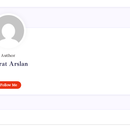
Author
at Arslan
Follow Me