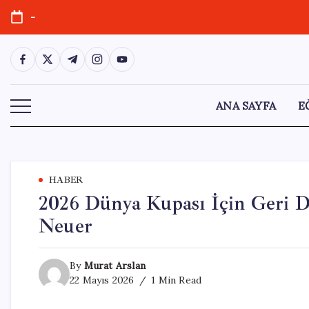
Skip
-
to
content
https://www.facebook.com/
https://twitter.com/
https://t.me/
https://www.instagram.com/
https://youtube.com/
ANA SAYFA
E
HABER
2026 Dünya Kupası İçin Geri 
Neuer
By
Murat Arslan
22 Mayıs 2026
1 Min Read