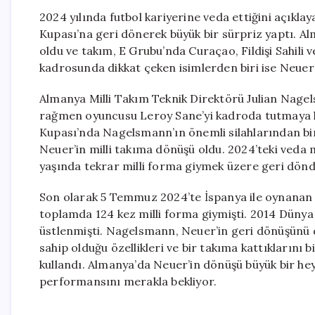
2024 yılında futbol kariyerine veda ettiğini açıkl
Kupası’na geri dönerek büyük bir sürpriz yaptı. Al
oldu ve takım, E Grubu’nda Curaçao, Fildişi Sahili 
kadrosunda dikkat çeken isimlerden biri ise Neuer
Almanya Milli Takım Teknik Direktörü Julian Nag
rağmen oyuncusu Leroy Sane’yi kadroda tutmaya ka
Kupası’nda Nagelsmann’ın önemli silahlarından bir
Neuer’in milli takıma dönüşü oldu. 2024’teki veda 
yaşında tekrar milli forma giymek üzere geri dönd
Son olarak 5 Temmuz 2024’te İspanya ile oynanan 
toplamda 124 kez milli forma giymişti. 2014 Dünya
üstlenmişti. Nagelsmann, Neuer’in geri dönüşünü 
sahip olduğu özellikleri ve bir takıma kattıklarını b
kullandı. Almanya’da Neuer’in dönüşü büyük bir hey
performansını merakla bekliyor.