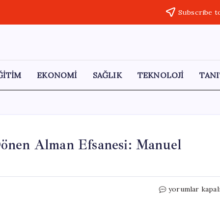
Subscribe t
ĞİTİM
EKONOMİ
SAĞLIK
TEKNOLOJİ
TANI
Dönen Alman Efsanesi: Manuel
2026
yorumlar kapal
Dünya
Kupası
İçin