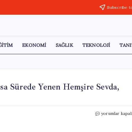
Subscribe t
ĞİTİM
EKONOMİ
SAĞLIK
TEKNOLOJİ
TANI
Kısa Sürede Yenen Hemşire Sevda,
20
yorumlar kapal
Yıllık
Tütün
Bağımlılığını