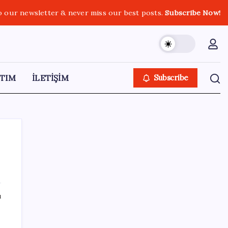
o our newsletter & never miss our best posts.
Subscribe Now!
TIM
İLETİŞİM
Subscribe
SON YAZILAR
ı
ABD’de su tesislerine siber saldırı