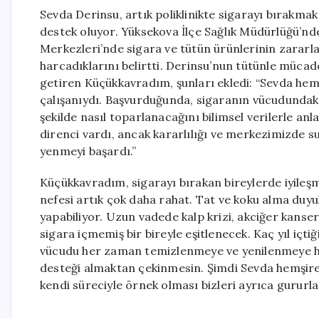
Sevda Derinsu, artık poliklinikte sigarayı bırakma
destek oluyor. Yüksekova İlçe Sağlık Müdürlüğü’nd
Merkezleri’nde sigara ve tütün ürünlerinin zararla
harcadıklarını belirtti. Derinsu’nun tütünle mücade
getiren Küçükkavradım, şunları ekledi: “Sevda hemşi
çalışanıydı. Başvurduğunda, sigaranın vücudundaki
şekilde nasıl toparlanacağını bilimsel verilerle anla
direnci vardı, ancak kararlılığı ve merkezimizde s
yenmeyi başardı.”
Küçükkavradım, sigarayı bırakan bireylerde iyileş
nefesi artık çok daha rahat. Tat ve koku alma duyu
yapabiliyor. Uzun vadede kalp krizi, akciğer kanser
sigara içmemiş bir bireyle eşitlenecek. Kaç yıl içti
vücudu her zaman temizlenmeye ve yenilenmeye haz
desteği almaktan çekinmesin. Şimdi Sevda hemşire
kendi süreciyle örnek olması bizleri ayrıca gururl