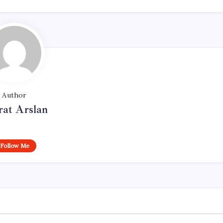
Author
at Arslan
Follow Me