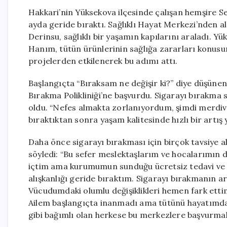
Hakkari’nin Yüksekova ilçesinde çalışan hemşire Se
ayda geride bıraktı. Sağlıklı Hayat Merkezi’nden a
Derinsu, sağlıklı bir yaşamın kapılarını araladı.
Hanım, tütün ürünlerinin sağlığa zararları konus
projelerden etkilenerek bu adımı attı.
Başlangıçta “Bıraksam ne değişir ki?” diye düşünen
Bırakma Polikliniği’ne başvurdu. Sigarayı bırakm
oldu. “Nefes almakta zorlanıyordum, şimdi merdive
bıraktıktan sonra yaşam kalitesinde hızlı bir artış y
Daha önce sigarayı bırakması için birçok tavsiye a
söyledi: “Bu sefer meslektaşlarım ve hocalarımın 
içtim ama kurumumun sunduğu ücretsiz tedavi ve 
alışkanlığı geride bıraktım. Sigarayı bırakmanın 
Vücudumdaki olumlu değişiklikleri hemen fark etti
Ailem başlangıçta inanmadı ama tütünü hayatımda
gibi bağımlı olan herkese bu merkezlere başvurmal