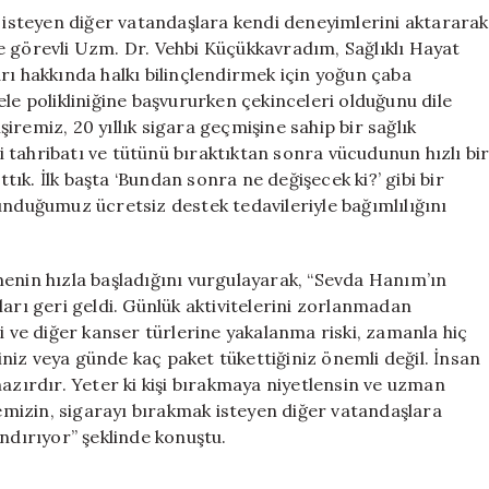
k isteyen diğer vatandaşlara kendi deneyimlerini aktararak
e görevli Uzm. Dr. Vehbi Küçükkavradım, Sağlıklı Hayat
rı hakkında halkı bilinçlendirmek için yoğun çaba
le polikliniğine başvururken çekinceleri olduğunu dile
remiz, 20 yıllık sigara geçmişine sahip bir sağlık
 tahribatı ve tütünü bıraktıktan sonra vücudunun hızlı bi
ttık. İlk başta ‘Bundan sonra ne değişecek ki?’ gibi bir
unduğumuz ücretsiz destek tedavileriyle bağımlılığını
menin hızla başladığını vurgulayarak, “Sevda Hanım’ın
ları geri geldi. Günlük aktivitelerini zorlanmadan
i ve diğer kanser türlerine yakalanma riski, zamanla hiç
ğiniz veya günde kaç paket tükettiğiniz önemli değil. İnsan
ırdır. Yeter ki kişi bırakmaya niyetlensin ve uzman
mizin, sigarayı bırakmak isteyen diğer vatandaşlara
andırıyor” şeklinde konuştu.