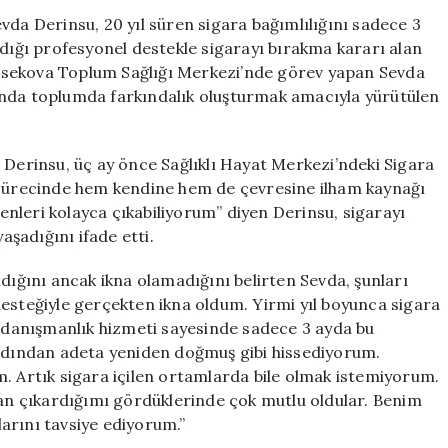
Kısa
vda Derinsu, 20 yıl süren sigara bağımlılığını sadece 3
Sürede
ldığı profesyonel destekle sigarayı bırakma kararı alan
Yenen
 Yüksekova Toplum Sağlığı Merkezi’nde görev yapan Sevda
Hemşire
unda toplumda farkındalık oluşturmak amacıyla yürütülen
Sevda,
Sağlıklı
Hayata
 Derinsu, üç ay önce Sağlıklı Hayat Merkezi’ndeki Sigara
Adım
a sürecinde hem kendine hem de çevresine ilham kaynağı
Attı
için
nleri kolayca çıkabiliyorum” diyen Derinsu, sigarayı
aşadığını ifade etti.
ldığını ancak ikna olamadığını belirten Sevda, şunları
desteğiyle gerçekten ikna oldum. Yirmi yıl boyunca sigara
danışmanlık hizmeti sayesinde sadece 3 ayda bu
ardından adeta yeniden doğmuş gibi hissediyorum.
m. Artık sigara içilen ortamlarda bile olmak istemiyorum.
n çıkardığımı gördüklerinde çok mutlu oldular. Benim
arını tavsiye ediyorum.”