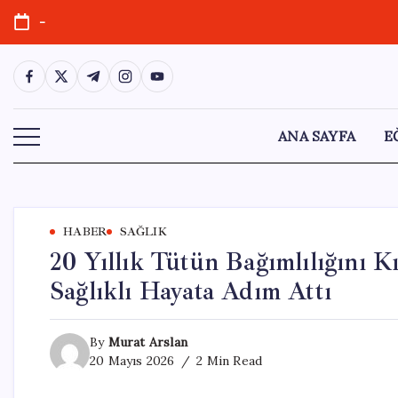
Skip
-
to
content
https://www.facebook.com/
https://twitter.com/
https://t.me/
https://www.instagram.com/
https://youtube.com/
ANA SAYFA
E
HABER
SAĞLIK
20 Yıllık Tütün Bağımlılığını 
Sağlıklı Hayata Adım Attı
By
Murat Arslan
20 Mayıs 2026
2 Min Read