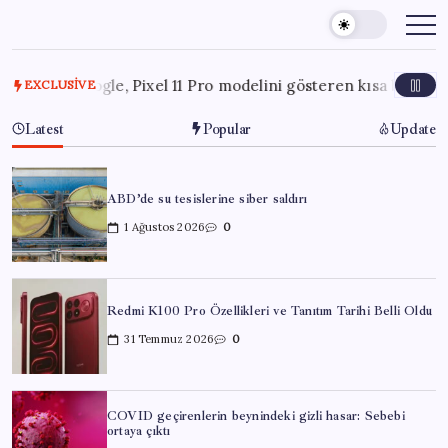
Skip
to
content
26
Google, Pixel 11 Pro modelini gösteren kısa bir klip yayınlad
EXCLUSIVE
Latest
Popular
Update
ABD’de su tesislerine siber saldırı
1 Ağustos 2026
0
Redmi K100 Pro Özellikleri ve Tanıtım Tarihi Belli Oldu
31 Temmuz 2026
0
COVID geçirenlerin beynindeki gizli hasar: Sebebi
ortaya çıktı