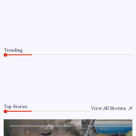
EKONOMI
ABD’de su tesislerine siber saldırı
By
Murat Arslan
1 Ağustos 2026
Trending
ABD’de su tesislerine siber saldırı
1 Ağustos 2026
0
Top Stories
View All Stories