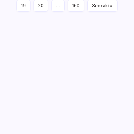
19
20
…
160
Sonraki »
SON YAZILAR
ABD’de su tesislerine siber saldırı
Redmi K100 Pro Özellikleri ve Tanıtım Tarihi Belli
Oldu
COVID geçirenlerin beynindeki gizli hasar: Sebebi
ortaya çıktı
Google, Pixel 11 Pro modelini gösteren kısa bir klip
yayınladı
Araç alımında ÖTV düzenlemesi: Vatandaşlar
bayilere akın etti