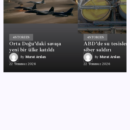
4
STORIES
4
STORIES
Orta Doğu’daki savaşa
ABD’de su tesisler
yeni bir ülke katıldı
siber saldırı
By
Murat Arslan
By
Murat Arslan
22 Temmuz 2026
22 Temmuz 2026